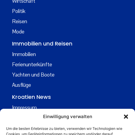
Wirtschaft
Politik
Reisen
Mode
Immobilien und Reisen
Immobilien
Ferienunterkünfte
Yachten und Boote
Ausflüge
Kroatien News
Impressum
Einwilligung verwalten
Datenschutz
Kontakt
Um die besten Erlebnisse zu bieten, verwenden wir Technologien wie
Cookies, um Geräteinformationen zu speichern und/oder darauf